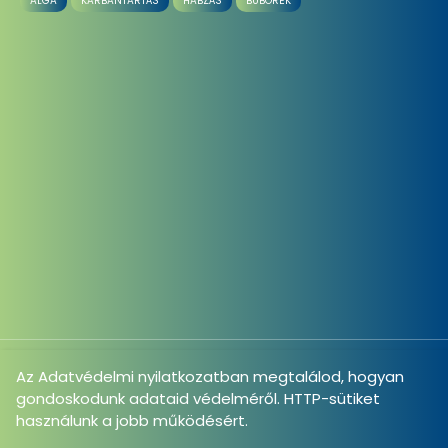
ALGA
KARBANTARTÁS
HABZÁS
BUBORÉK
Az
Adatvédelmi nyilatkozatban
megtalálod, hogyan
© 2026 HalHaver.hu. Minden jog fenntartva.
gondoskodunk adataid védelméről. HTTP-sütiket
használunk a jobb működésért.
Főoldal
Adatvédelmi nyilatkozat