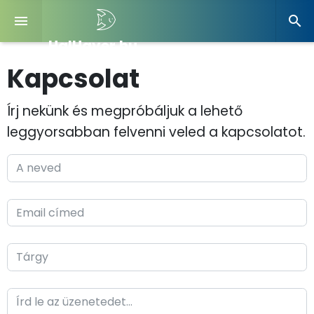


HalHaver.hu
Kapcsolat
Írj nekünk és megpróbáljuk a lehető
leggyorsabban felvenni veled a kapcsolatot.